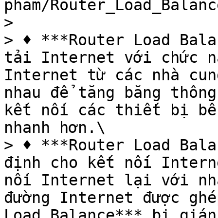
pham/Router_Load_Balanc
>

> ♦ ***Router Load Bala
tải Internet với chức n
Internet từ các nhà cun
nhau để tăng băng thông
kết nối các thiết bị bê
nhanh hơn.\

> ♦ ***Router Load Bala
định cho kết nối Intern
nối Internet lại với nh
đường Internet được ghé
Load Balance*** bị gián