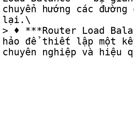
chuyển hướng các đường 
lại.\

> ♦ ***Router Load Bala
hảo để thiết lập một kế