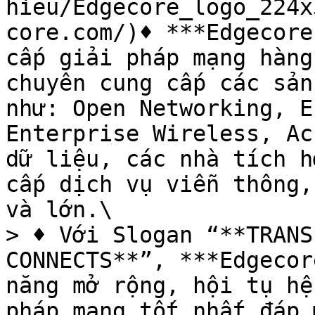
hieu/Edgecore_logo_224x
core.com/)♦ ***Edgecore
cấp giải pháp mạng hàng
chuyên cung cấp các sản
như: Open Networking, E
Enterprise Wireless, Ac
dữ liệu, các nhà tích h
cấp dịch vụ viễn thông,
và lớn.\

> ♦ Với Slogan “**TRANS
CONNECTS**”, ***Edgecor
năng mở rộng, hội tụ hệ
pháp mạng tốt nhất đáp 